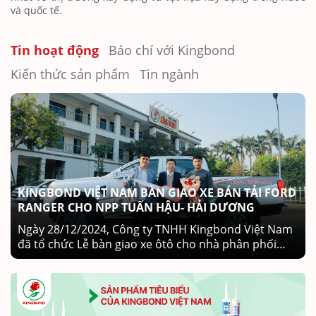
và quốc tế.
Tin hoạt động
Báo chí với Kingbond
Kiến thức sản phẩm
Tin ngành
KINGBOND VIỆT NAM BÀN GIAO XE BÁN TẢI FORD
RANGER CHO NPP TUẤN HẬU- HẢI DƯƠNG
Ngày 28/12/2024, Công ty TNHH Kingbond Việt Nam
đã tổ chức Lễ bàn giao xe ôtô cho nhà phân phối
Tuấn Hậu (Hải Dương) – một trong những NPP xuất
sắc đạt chỉ tiêu năm 2024. Buổi lễ có sự góp mặt của
Ban Lãnh đạo Công ty TNHH Kingbond Việt Nam, đại
diện nhà phân phối Tuấn Hậu và các khách mời