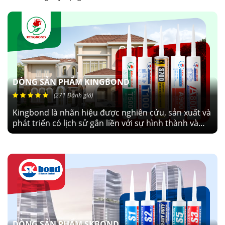
DÒNG SẢN PHẨM KINGBOND
(271 Đánh giá)
Kingbond là nhãn hiệu được nghiên cứu, sản xuất và
phát triển có lịch sử gắn liền với sự hình thành và
phát triển của công ty trên 10 năm. Kingbond đa
dạng sản phẩm, phù hợp với nhu cầu thị trường.
KINGBOND - GIÁ TRỊ KẾT NỐI NIỀM TIN
DÒNG SẢN PHẨM SKBOND