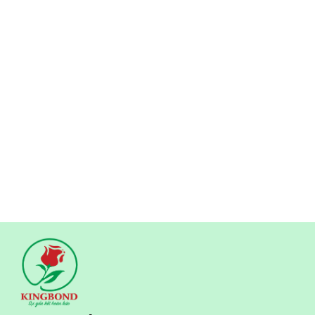
chuyên gia đào tạo, cập nhật kiến thức cho đội ngũ công
nhân, nhân viên kinh doanh nhằm hướng đến phong cách,
tác phong làm việc chuyên nghiệp, hiện đại, phù hợp với yêu
cầu của nền kinh tế thị trường và đáp ứng đòi hỏi của sự hội
nhập.