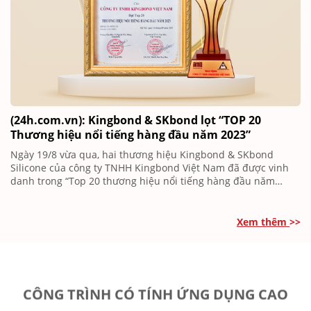
(24h.com.vn): Kingbond & SKbond lọt “TOP 20
Thương hiệu nổi tiếng hàng đầu năm 2023”
Ngày 19/8 vừa qua, hai thương hiệu Kingbond & SKbond
Silicone của công ty TNHH Kingbond Việt Nam đã được vinh
danh trong “Top 20 thương hiệu nổi tiếng hàng đầu năm
2023” tại chương trình bảng vàng ghi danh “Thương hiệu nổi
tiếng – Hàng Việt tốt – Dịch vụ hoàn hảo năm 2023” do Viện
Kinh Tế và Văn Hóa kết hợp với Trung Tâm Bảo Vệ Người Tiêu
Xem thêm
>>
Dùng tổ chức.
CÔNG TRÌNH CÓ TÍNH ỨNG DỤNG CAO
Kingbond Việt Nam luôn mong muốn đồng hành cùng quý
khách hàng góp phần tạo nên giá trị bền vững cho những