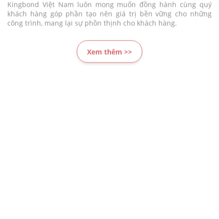
công trình, mang lại sự phồn thịnh cho khách hàng.
Xem thêm >>
HOẠT ĐỘNG CỦA KINGBOND
Kingbond Việt Nam có lịch sử xây dựng và phát triển trên 15
năm. Đến nay đã xây dựng được hệ thống sản xuất hiện đại,
sản phẩm đa dạng chất lượng cao, đội ngũ năng động chuyên
nghiệp, hệ thống phân phối rộng khắp đáp ứng nhu cầu của
khách hàng khắp mọi miền tổ quốc.