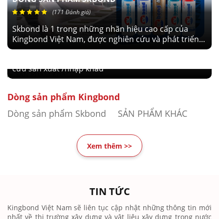
(171 Đánh giá)
SẢN PHẨM KHÁC
Skbond là 1 trong những nhãn hiệu cao cấp của
Kingbond Việt Nam, được nghiên cứu và phát triển
(119 Đánh giá)
với sứ mệnh cung cấp ra thị trường keo silicone
Vật tư,phụ kiện khác do Kingbond Việt Nam nghiên
những sản phẩm chất lượng đạt tiêu chuẩn quốc tế.
cứu sản xuất /nhập khẩu
dùng trong những công trình cao cấp. SKBOND -
LÀM TRÒN SỨ MỆNH
Dòng sản phẩm Kingbond
Dòng sản phẩm Skbond
SẢN PHẨM KHÁC
Xem thêm >>
TIN TỨC
Kingbond Việt Nam sẽ liên tục cập nhật những thông tin mới
nhất về thị trường xây dựng và vật liệu xây dựng trong nước